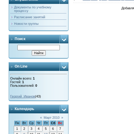
Документы по учебному
Добавля
процессу
Расписание занятий
Новости группы
Поиск
On Line
Онлайн всего:
1
Гостей:
1
Пользователей:
0
Георгий_Иванов
(43)
Календарь
«
Март 2010
»
Пн
Вт
Ср
Чт
Пт
Сб
Вс
1
2
3
4
5
6
7