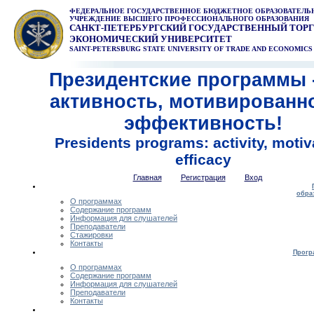
ФЕДЕРАЛЬНОЕ ГОСУДАРСТВЕННОЕ БЮДЖЕТНОЕ ОБРАЗОВАТЕЛЬ
УЧРЕЖДЕНИЕ ВЫСШЕГО ПРОФЕССИОНАЛЬНОГО ОБРАЗОВАНИЯ
САНКТ-ПЕТЕРБУРГСКИЙ ГОСУДАРСТВЕННЫЙ ТОРГ
ЭКОНОМИЧЕСКИЙ УНИВЕРСИТЕТ
SAINT-PETERSBURG STATE UNIVERSITY OF TRADE AND ECONOMICS
Президентские программы -
активность, мотивированн
эффективность!
Presidents programs: activity, motiv
efficacy
Главная
Регистрация
Вход
обра
О программах
Содержание программ
Информация для слушателей
Преподаватели
Стажировки
Контакты
Прогр
О программах
Содержание программ
Информация для слушателей
Преподаватели
Контакты