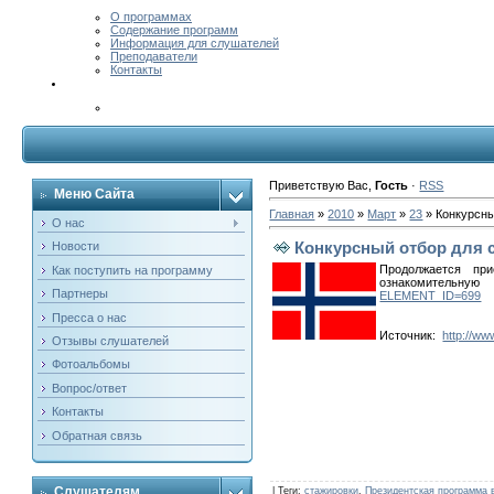
О программах
Содержание программ
Информация для слушателей
Преподаватели
Контакты
Приветствую Вас
,
Гость
·
RSS
Меню Сайта
Главная
»
2010
»
Март
»
23
» Конкурсны
О нас
Конкурсный отбор для 
Новости
Продолжается пр
Как поступить на программу
ознакомительн
Партнеры
ELEMENT_ID=699
Пресса о нас
Источник:
http://ww
Отзывы слушателей
Фотоальбомы
Вопрос/ответ
Контакты
Обратная связь
Слушателям
|
Теги
:
стажировки
,
Президентская программа 