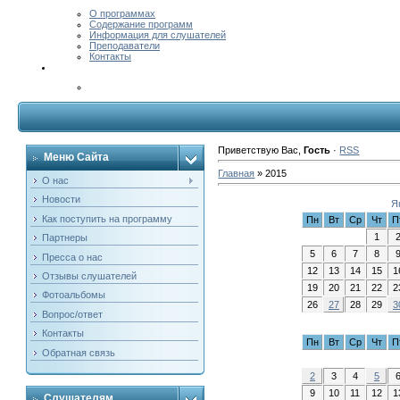
О программах
Содержание программ
Информация для слушателей
Преподаватели
Контакты
Приветствую Вас
,
Гость
·
RSS
Меню Сайта
Главная
»
2015
О нас
Новости
Я
Как поступить на программу
Пн
Вт
Ср
Чт
П
1
Партнеры
5
6
7
8
Пресса о нас
12
13
14
15
1
Отзывы слушателей
19
20
21
22
2
Фотоальбомы
26
27
28
29
3
Вопрос/ответ
Контакты
Пн
Вт
Ср
Чт
П
Обратная связь
2
3
4
5
9
10
11
12
1
Слушателям