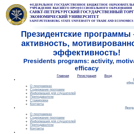
ФЕДЕРАЛЬНОЕ ГОСУДАРСТВЕННОЕ БЮДЖЕТНОЕ ОБРАЗОВАТЕЛЬ
УЧРЕЖДЕНИЕ ВЫСШЕГО ПРОФЕССИОНАЛЬНОГО ОБРАЗОВАНИЯ
САНКТ-ПЕТЕРБУРГСКИЙ ГОСУДАРСТВЕННЫЙ ТОРГ
ЭКОНОМИЧЕСКИЙ УНИВЕРСИТЕТ
SAINT-PETERSBURG STATE UNIVERSITY OF TRADE AND ECONOMICS
Президентские программы -
активность, мотивированн
эффективность!
Presidents programs: activity, motiv
efficacy
Главная
Регистрация
Вход
обра
О программах
Содержание программ
Информация для слушателей
Преподаватели
Стажировки
Контакты
Прогр
О программах
Содержание программ
Информация для слушателей
Преподаватели
Контакты