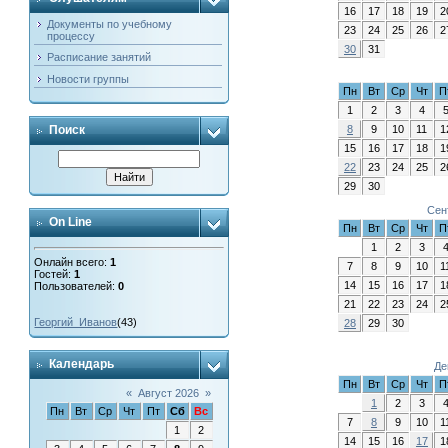
16
17
18
19
2
Документы по учебному
23
24
25
26
2
процессу
30
31
Расписание занятий
Новости группы
Пн
Вт
Ср
Чт
П
1
2
3
4
Поиск
8
9
10
11
1
15
16
17
18
1
22
23
24
25
2
29
30
Сен
On Line
Пн
Вт
Ср
Чт
П
1
2
3
Онлайн всего:
1
7
8
9
10
1
Гостей:
1
14
15
16
17
1
Пользователей:
0
21
22
23
24
2
Георгий_Иванов
(43)
28
29
30
Календарь
Де
Пн
Вт
Ср
Чт
П
«
Август 2026
»
1
2
3
Пн
Вт
Ср
Чт
Пт
Сб
Вс
7
8
9
10
1
1
2
14
15
16
17
1