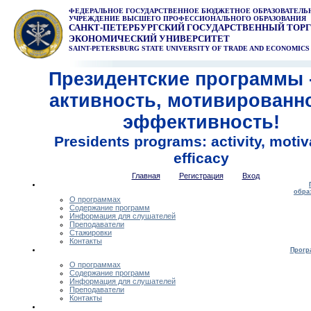
ФЕДЕРАЛЬНОЕ ГОСУДАРСТВЕННОЕ БЮДЖЕТНОЕ ОБРАЗОВАТЕЛЬ
УЧРЕЖДЕНИЕ ВЫСШЕГО ПРОФЕССИОНАЛЬНОГО ОБРАЗОВАНИЯ
САНКТ-ПЕТЕРБУРГСКИЙ ГОСУДАРСТВЕННЫЙ ТОРГ
ЭКОНОМИЧЕСКИЙ УНИВЕРСИТЕТ
SAINT-PETERSBURG STATE UNIVERSITY OF TRADE AND ECONOMICS
Президентские программы -
активность, мотивированн
эффективность!
Presidents programs: activity, motiv
efficacy
Главная
Регистрация
Вход
обра
О программах
Содержание программ
Информация для слушателей
Преподаватели
Стажировки
Контакты
Прогр
О программах
Содержание программ
Информация для слушателей
Преподаватели
Контакты