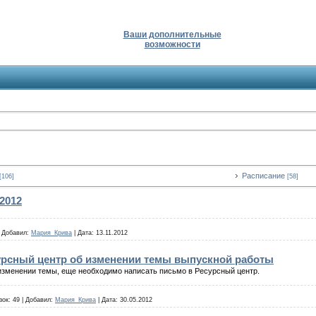
Ваши дополнительные
возможности
Расписание
[106]
[58]
2012
|
Добавил:
Мария_Крива
|
Дата:
13.11.2012
урсный центр об изменении темы выпускной работы
изменении темы, еще необходимо написать письмо в Ресурсный центр.
зок:
49
|
Добавил:
Мария_Крива
|
Дата:
30.05.2012