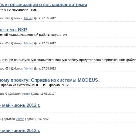
еля организации о согласовании темы
ии о согласовании темы
зок:
69
|
Добавил:
Admin
|
Дата:
27.05.2012
ие темы ВКР
скной квалификационной работы слушателя
зок:
65
|
Добавил:
Admin
|
Дата:
27.05.2012
анизации на выпускную квалификационную работу представлена в приложенном файле
зок:
63
|
Добавил:
Admin
|
Дата:
27.05.2012
ому проекту: Справка из системы MODEUS
 Справка из системы MODEUS - форма РО-2
зок:
0
|
Добавил:
Admin
|
Дата:
15.05.2012
 май -июнь 2012 г.
2
|
Добавил:
Admin
|
Дата:
01.04.2012
 май -июнь 2012 г.