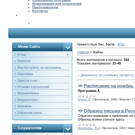
Содержание программ
Информация для слушателей
Преподаватели
Контакты
Приветствую Вас
,
Гость
·
RSS
Меню Сайта
Главная
»
Файлы
О нас
Всего материалов в каталоге
:
164
Новости
Показано материалов
:
31-40
Как поступить на программу
Партнеры
Документы по учебному процессу
Пресса о нас
Расписание на ноябрь 
Отзывы слушателей
Программа А
Фотоальбомы
Группа "А"
|
Просмотров:
1946
|
Загрузок:
7
Вопрос/ответ
Контакты
Образец письма в Рес
Обратная связь
Обратите внимание к заявлению об 
Образец можно скачать здесь
Слушателям
Материалы - Все
|
Просмотров:
1910
|
Загру