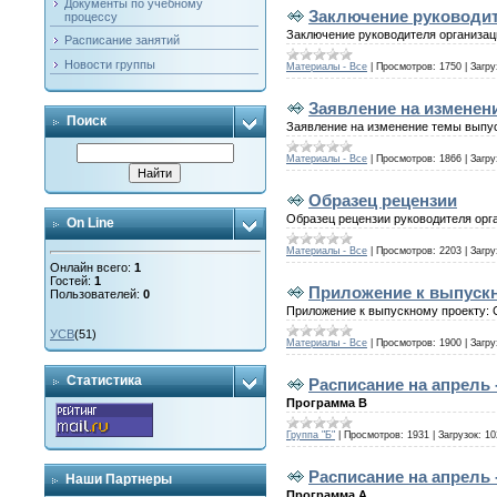
Документы по учебному
Заключение руководит
процессу
Заключение руководителя организац
Расписание занятий
Новости группы
Материалы - Все
|
Просмотров:
1750
|
Загру
Заявление на изменен
Поиск
Заявление на изменение темы выпу
Материалы - Все
|
Просмотров:
1866
|
Загру
Образец рецензии
Образец рецензии руководителя орг
On Line
Материалы - Все
|
Просмотров:
2203
|
Загру
Онлайн всего:
1
Гостей:
1
Приложение к выпускн
Пользователей:
0
Приложение к выпускному проекту:
УСВ
(51)
Материалы - Все
|
Просмотров:
1900
|
Загру
Статистика
Расписание на апрель -
Программа В
Группа "Б"
|
Просмотров:
1931
|
Загрузок:
10
Расписание на апрель -
Наши Партнеры
Программа А